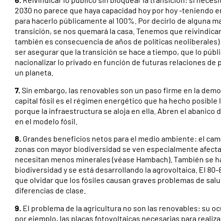
2030 no parece que haya capacidad hoy por hoy -teniendo en
para hacerlo públicamente al 100%. Por decirlo de alguna m
transición, se nos quemará la casa. Tenemos que reivindicar 
también es consecuencia de años de políticas neoliberales) 
ser asegurar que la transición se hace a tiempo, que lo púb
nacionalizar lo privado en función de futuras relaciones de 
un planeta.
7.
Sin embargo, las renovables son un paso firme en la democra
capital fósil es el régimen energético que ha hecho posible
porque la infraestructura se aloja en ella. Abren el abanico
en el modelo fósil.
8.
Grandes beneficios netos para el medio ambiente: el camb
zonas con mayor biodiversidad se ven especialmente afectada
necesitan menos minerales (véase Hambach). También se ha 
biodiversidad y se está desarrollando la agrovoltaica. El 80-
que olvidar que los fósiles causan graves problemas de salu
diferencias de clase.
9.
El problema de la agricultura no son las renovables: su oc
por ejemplo, las placas fotovoltaicas necesarias para realiza