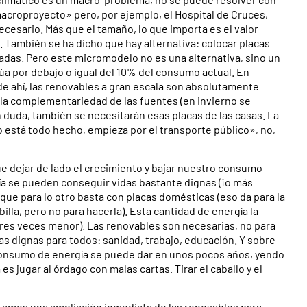
acroproyecto» pero, por ejemplo, el Hospital de Cruces,
esario. Más que el tamaño, lo que importa es el valor
. También se ha dicho que hay alternativa: colocar placas
zadas. Pero este micromodelo no es una alternativa, sino un
úa por debajo o igual del 10% del consumo actual. En
r de ahí, las renovables a gran escala son absolutamente
, la complementariedad de las fuentes (en invierno se
n duda, también se necesitarán esas placas de las casas. La
o está todo hecho, empieza por el transporte público», no,
 dejar de lado el crecimiento y bajar nuestro consumo
gía se pueden conseguir vidas bastante dignas (¡o más
 que para lo otro basta con placas domésticas (eso da para la
lla, pero no para hacerla). Esta cantidad de energía la
tres veces menor). Las renovables son necesarias, no para
das dignas para todos: sanidad, trabajo, educación. Y sobre
 consumo de energía se puede dar en unos pocos años, yendo
 jugar al órdago con malas cartas. Tirar el caballo y el
sitamos una ampliación inmediata de las renovables para