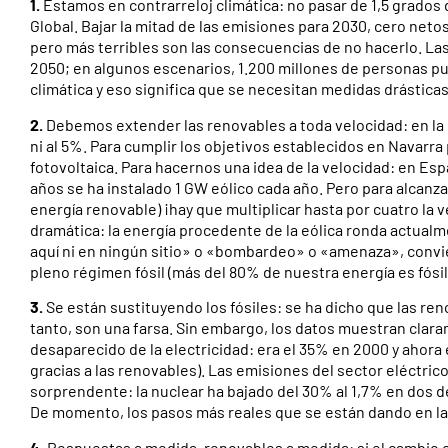
1.
Estamos en contrarreloj climática: no pasar de 1,5 grados 
Global. Bajar la mitad de las emisiones para 2030, cero net
pero más terribles son las consecuencias de no hacerlo. Las
2050; en algunos escenarios, 1.200 millones de personas p
climática y eso significa que se necesitan medidas drástica
2.
Debemos extender las renovables a toda velocidad: en la C
ni al 5%. Para cumplir los objetivos establecidos en Navarra 
fotovoltaica. Para hacernos una idea de la velocidad: en Esp
años se ha instalado 1 GW eólico cada año. Pero para alcanz
energía renovable) ¡hay que multiplicar hasta por cuatro la v
dramática: la energía procedente de la eólica ronda actualme
aquí ni en ningún sitio» o «bombardeo» o «amenaza», convie
pleno régimen fósil (más del 80% de nuestra energía es fósil
3.
Se están sustituyendo los fósiles: se ha dicho que las ren
tanto, son una farsa. Sin embargo, los datos muestran clara
desaparecido de la electricidad: era el 35% en 2000 y ahora 
gracias a las renovables). Las emisiones del sector eléctri
sorprendente: la nuclear ha bajado del 30% al 1,7% en dos d
De momento, los pasos más reales que se están dando en la
4.
Respuestas a medida, renovables a medida: si el cambio 