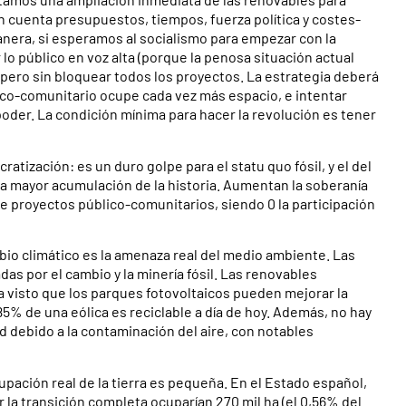
 cuenta presupuestos, tiempos, fuerza política y costes-
anera, si esperamos al socialismo para empezar con la
lo público en voz alta (porque la penosa situación actual
pero sin bloquear todos los proyectos. La estrategia deberá
lico-comunitario ocupe cada vez más espacio, e intentar
poder. La condición mínima para hacer la revolución es tener
tización: es un duro golpe para el statu quo fósil, y el del
 la mayor acumulación de la historia. Aumentan la soberanía
 de proyectos público-comunitarios, siendo 0 la participación
io climático es la amenaza real del medio ambiente. Las
s por el cambio y la minería fósil. Las renovables
visto que los parques fotovoltaicos pueden mejorar la
85% de una eólica es reciclable a día de hoy. Además, no hay
d debido a la contaminación del aire, con notables
upación real de la tierra es pequeña. En el Estado español,
r la transición completa ocuparían 270 mil ha (el 0,56% del