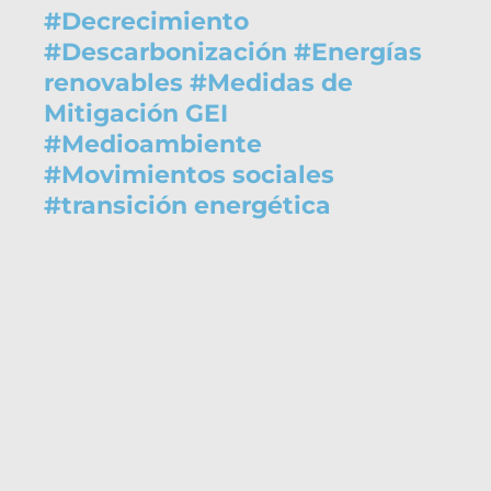
#
Decrecimiento
#
Descarbonización
#
Energías
renovables
#
Medidas de
Mitigación GEI
#
Medioambiente
#
Movimientos sociales
#
transición energética