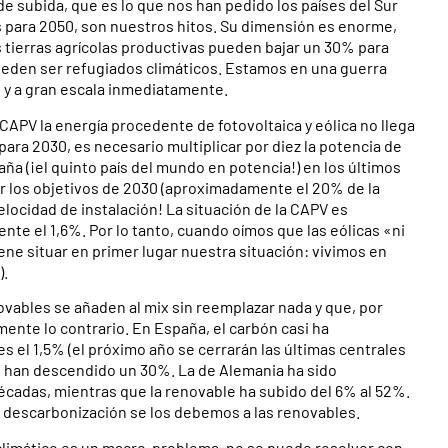
de subida, que es lo que nos han pedido los países del Sur
os para 2050, son nuestros hitos. Su dimensión es enorme,
 tierras agrícolas productivas pueden bajar un 30% para
ueden ser refugiados climáticos. Estamos en una guerra
s y a gran escala inmediatamente.
APV la energía procedente de fotovoltaica y eólica no llega
para 2030, es necesario multiplicar por diez la potencia de
aña (¡el quinto país del mundo en potencia!) en los últimos
ar los objetivos de 2030 (aproximadamente el 20% de la
elocidad de instalación! La situación de la CAPV es
nte el 1,6%. Por lo tanto, cuando oímos que las eólicas «ni
ne situar en primer lugar nuestra situación: vivimos en
).
ovables se añaden al mix sin reemplazar nada y que, por
mente lo contrario. En España, el carbón casi ha
es el 1,5% (el próximo año se cerrarán las últimas centrales
co han descendido un 30%. La de Alemania ha sido
écadas, mientras que la renovable ha subido del 6% al 52%.
 descarbonización se los debemos a las renovables.
climático es un macro-problema, no se puede resolver con