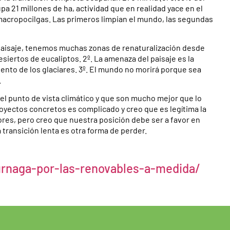
a 21 millones de ha, actividad que en realidad yace en el
macropocilgas. Las primeros limpian el mundo, las segundas
l paisaje, tenemos muchas zonas de renaturalización desde
esiertos de eucaliptos. 2º. La amenaza del paisaje es la
ciento de los glaciares. 3º. El mundo no morirá porque sea
.
l punto de vista climático y que son mucho mejor que lo
oyectos concretos es complicado y creo que es legítima la
jores, pero creo que nuestra posición debe ser a favor en
 transición lenta es otra forma de perder.
urnaga-por-las-renovables-a-medida/