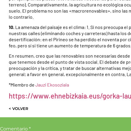
terreno). Comparativamente, la agricultura no ecológica ocup
suelo. El problema no son las «macrorenovables», sino las 
lo contrario.
10.
La amenaza del paisaje es el clima: 1. Si nos preocupa e
nuestras calles (eliminando coches y carreteras) hasta los d
desertificación: en el Pirineo se ha perdido el noventa por 
feo, pero sí si tiene un aumento de temperatura de 6 grados
En resumen, creo que las renovables son necesarias desde e
que tenemos desde el punto de vista social. El debate de pr
preocupación y la crítica, y tratar de buscar alternativas me
general; a favor en general, excepcionalmente en contra. La
*Miembro de
Jauzi Ekosoziala
https://www.ehnebizkaia.eus/gorka-la
< VOLVER
Comentario
*