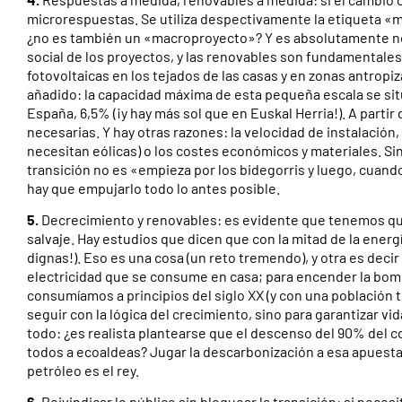
microrespuestas. Se utiliza despectivamente la etiqueta «m
¿no es también un «macroproyecto»? Y es absolutamente nec
social de los proyectos, y las renovables son fundamentales
fotovoltaicas en los tejados de las casas y en zonas antropi
añadido: la capacidad máxima de esta pequeña escala se sit
España, 6,5% (¡y hay más sol que en Euskal Herria!). A parti
necesarias. Y hay otras razones: la velocidad de instalación
necesitan eólicas) o los costes económicos y materiales. Si
transición no es «empieza por los bidegorris y luego, cuand
hay que empujarlo todo lo antes posible.
5.
Decrecimiento y renovables: es evidente que tenemos que
salvaje. Hay estudios que dicen que con la mitad de la ener
dignas!). Eso es una cosa (un reto tremendo), y otra es decir
electricidad que se consume en casa; para encender la bombi
consumíamos a principios del siglo XX (y con una población 
seguir con la lógica del crecimiento, sino para garantizar vi
todo: ¿es realista plantearse que el descenso del 90% del
todos a ecoaldeas? Jugar la descarbonización a esa apuesta es
petróleo es el rey.
6.
Reivindicar lo público sin bloquear la transición: si nece