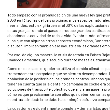
Todo empezó con la promulgación de una nueva ley que pret
2030 en 131 zonas del país próximas a los espacios naturale
neerlandés, esto exigiría cerrar el 30% de las explotacion
estas granjas, donde el ganado produce grandes cantidade
abandonar la actividad de toda la vida. Y, sobre todo, afirm
ellos que con algunos otros sectores económicos. Concreta
discuten, implican también a la industria ya las grandes em
Por eso, de alguna manera, la crisis desatada en Países Baj
Chalecos Amarillos, que sacudió durante meses a Catalunya 
Como en ese caso, el gobierno utiliza el cambio climático pa
tremendamente cargados y que se sienten desamparados. En 
población de la periferia de los grandes centros urbanos qu
tener en cuenta que si la gente no cambiaba de coche era po
soluciones de transporte colectivo que aliviaran aquella pro
cómo es que precisamente son ellos que deben cerrar las gra
mientras la industria no debe hacer ningún esfuerzo compa
La cuestión es evidentemente compleja y tiene aristas que