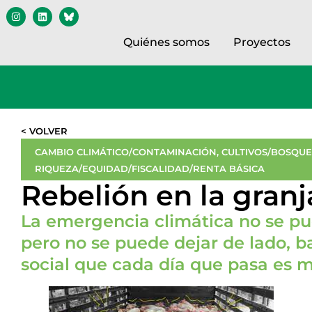
Quiénes somos
Proyectos
< VOLVER
CAMBIO CLIMÁTICO/CONTAMINACIÓN
,
CULTIVOS/BOSQU
RIQUEZA/EQUIDAD/FISCALIDAD/RENTA BÁSICA
Rebelión en la granj
La emergencia climática no se p
pero no se puede dejar de lado, 
social que cada día que pasa es m