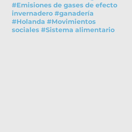
#
Emisiones de gases de efecto
invernadero
#
ganadería
#
Holanda
#
Movimientos
sociales
#
Sistema alimentario