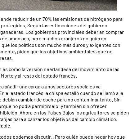
ende reducir de un 70% las emisiones de nitrógeno para
s protegidos. Según las estimaciones del gobierno
es ganaderas. Los gobiernos provinciales deberían comprar
s de amoníaco, pero muchos granjeros no quieren
an que los políticos son mucho más duros y exigentes con
mente, piden que los objetivos ambientales, que no
presas.
os es como la versión neerlandesa del movimiento de las
Norte y al resto del estado francés.
ra añadir una carga a unos sectores sociales ya
el estado francés la chispa estalló cuando se llamó a la
e debían cambiar de coche para no contaminar tanto. Sin
rque no podía permitírselo; y también sin ofrecer
hibición. Ahora en los Países Bajos los agricultores se piden
njas para alcanzar los objetivos del cambio climático,
rable.
 todos podemos discutir. ¿Pero quién puede negar hoy que