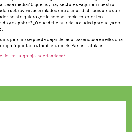
la clase media? O que hoy hay sectores –aquí, en nuestro
eden sobrevivir, acorralados entre unos distribuidores que
derlos ni siquiera ¿de la competencia exterior tan
eldo y es pobre? ¿O que debe huir de la ciudad porque ya no
o.
no, pero no se puede dejar de lado, basándose en ello, una
ropa. Y por tanto, también, en els Països Catalans.
ellio-en-la-granja-neerlandesa/