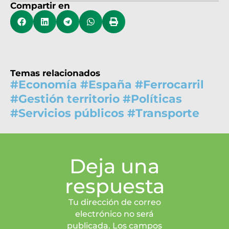
Compartir en
Temas relacionados
#
Economía
#
España
#
Ferrocarril
#
Gestión territorio
#
Políticas
#
Servicios públicos
#
Transporte
Deja una
respuesta
Tu dirección de correo
electrónico no será
publicada. Los campos