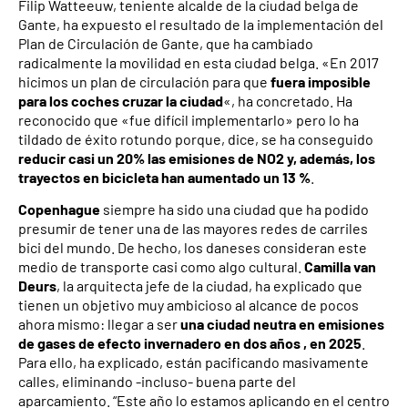
Filip Watteeuw, teniente alcalde de la ciudad belga de
Gante, ha expuesto el resultado de la implementación del
Plan de Circulación de Gante, que ha cambiado
radicalmente la movilidad en esta ciudad belga. «En 2017
hicimos un plan de circulación para que
fuera imposible
para los coches cruzar la ciudad
«, ha concretado. Ha
reconocido que «fue difícil implementarlo» pero lo ha
tildado de éxito rotundo porque, dice, se ha conseguido
reducir casi un 20% las emisiones de NO2 y, además, los
trayectos en bicicleta han aumentado un 13 %
.
Copenhague
siempre ha sido una ciudad que ha podido
presumir de tener una de las mayores redes de carriles
bici del mundo. De hecho, los daneses consideran este
medio de transporte casi como algo cultural.
Camilla van
Deurs
, la arquitecta jefe de la ciudad, ha explicado que
tienen un objetivo muy ambicioso al alcance de pocos
ahora mismo: llegar a ser
una ciudad neutra en emisiones
de gases de efecto invernadero en dos años , en 2025
.
Para ello, ha explicado, están pacificando masivamente
calles, eliminando -incluso- buena parte del
aparcamiento. “Este año lo estamos aplicando en el centro