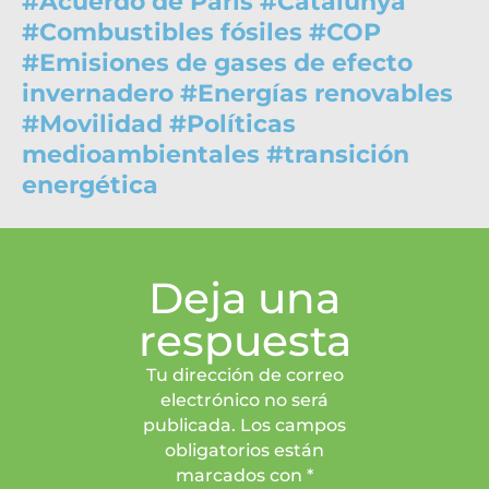
#
Acuerdo de París
#
Catalunya
#
Combustibles fósiles
#
COP
#
Emisiones de gases de efecto
invernadero
#
Energías renovables
#
Movilidad
#
Políticas
medioambientales
#
transición
energética
Deja una
respuesta
Tu dirección de correo
electrónico no será
publicada. Los campos
obligatorios están
marcados con *