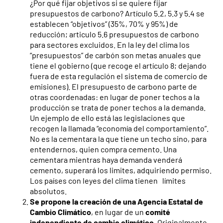
¿Por qué fijar objetivos si se quiere fijar
presupuestos de carbono? Artículo 5.2, 5.3 y 5.4 se
establecen “objetivos” (35%, 70% y 95%) de
reducción; articulo 5.6 presupuestos de carbono
para sectores excluidos. En la ley del clima los
“presupuestos” de carbón son metas anuales que
tiene el gobierno (que recoge el artículo 8; dejando
fuera de esta regulación el sistema de comercio de
emisiones). El presupuesto de carbono parte de
otras coordenadas: en lugar de poner techos a la
producción se trata de poner techos a la demanda.
Un ejemplo de ello está las legislaciones que
recogen la llamada “economía del comportamiento”.
No es la cementara la que tiene un techo sino, para
entendernos, quien compra cemento. Una
cementara mientras haya demanda venderá
cemento, superará los limites, adquiriendo permiso.
Los países con leyes del clima tienen límites
absolutos.
Se propone la creación de una Agencia Estatal de
Cambio Climático
, en lugar de un
comité
independiente de cambio climático.
Originalmente