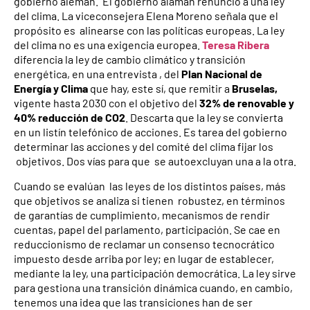
gobierno alemán. El gobierno alamán renunció a una ley
del clima. La viceconsejera Elena Moreno señala que el
propósito es alinearse con las políticas europeas. La ley
del clima no es una exigencia europea.
Teresa Ribera
diferencia la ley de cambio climático y transición
energética, en una entrevista , del
Plan Nacional de
Energía y Clima
que hay, este sí, que remitir a
Bruselas,
vigente hasta 2030 con el objetivo del
32% de renovable y
40% reducción de CO2
. Descarta que la ley se convierta
en un listín telefónico de acciones. Es tarea del gobierno
determinar las acciones y del comité del clima fijar los
objetivos. Dos vías para que se autoexcluyan una a la otra.
Cuando se evalúan las leyes de los distintos países, más
que objetivos se analiza si tienen robustez, en términos
de garantías de cumplimiento, mecanismos de rendir
cuentas, papel del parlamento, participación. Se cae en
reduccionismo de reclamar un consenso tecnocrático
impuesto desde arriba por ley; en lugar de establecer,
mediante la ley, una participación democrática. La ley sirve
para gestiona una transición dinámica cuando, en cambio,
tenemos una idea que las transiciones han de ser