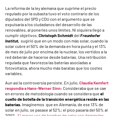
La reforma de la ley alemana que suprime el precio
regulado por la subasta tuvo el voto contrario de los
diputados del SPD y CDU con el argumento que se
expulsaría a los ciudadanos del desarrollo de las
renovables, al ponerles unos límites. Ni siquiera llegó a
cumplir objetivos.
Christoph Schmidt
del
Fraunhofer
Institut,
sugirió que en un modo con más solar, cuando la
solar cubre el 50% de la demanda en hora punta y el 13%
de mes de julio por encima de la nuclear, los vertidos a la
red deberán de hacerse desde baterías. Una retribución
regulada que favorezca las baterías asociadas a
fotovoltaica, ahora mucho más baratas que los costes
variables.
Aun así la controversia persiste. En julio,
Claudia Kemfert
respondía a Hans-Werner Sinn
:
Consideraba que se cae
en errores de metodología cuando se considera que
el
cuello de botella de la transición energética reside en las
baterías.
Imaginemos que en Alemania, de ese 13% de
solar en julio, se pasase al 52%; el pico pasaría del 50% al
200%.
El mayor uso de bombas de calor con demandas