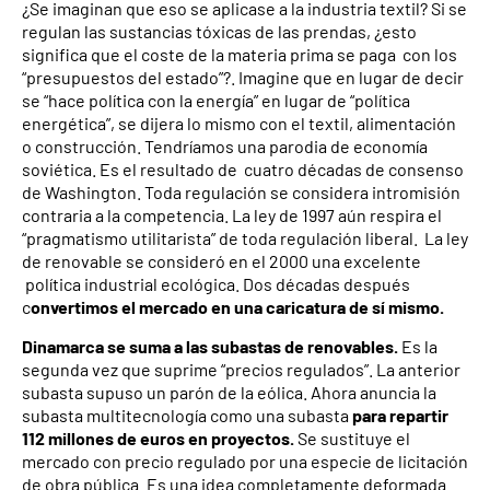
¿Se imaginan que eso se aplicase a la industria textil? Si se
regulan las sustancias tóxicas de las prendas, ¿esto
significa que el coste de la materia prima se paga con los
“presupuestos del estado”?. Imagine que en lugar de decir
se “hace política con la energía” en lugar de “política
energética”, se dijera lo mismo con el textil, alimentación
o construcción. Tendríamos una parodia de economía
soviética. Es el resultado de cuatro décadas de consenso
de Washington. Toda regulación se considera intromisión
contraria a la competencia. La ley de 1997 aún respira el
“pragmatismo utilitarista” de toda regulación liberal. La ley
de renovable se consideró en el 2000 una excelente
política industrial ecológica. Dos décadas después
c
onvertimos el mercado en una caricatura de sí mismo.
Dinamarca se suma a las subastas de renovables.
Es la
segunda vez que suprime “precios regulados”. La anterior
subasta supuso un parón de la eólica. Ahora anuncia la
subasta multitecnología como una subasta
para repartir
112 millones de euros en proyectos.
Se sustituye el
mercado con precio regulado por una especie de licitación
de obra pública. Es una idea completamente deformada