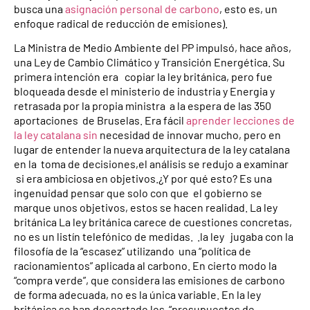
busca una
asignación personal de carbono
, esto es, un
enfoque radical de reducción de emisiones).
La Ministra de Medio Ambiente del PP impulsó, hace años,
una Ley de Cambio Climático y Transición Energética. Su
primera intención era copiar la ley británica, pero fue
bloqueada desde el ministerio de industria y Energia y
retrasada por la propia ministra a la espera de las 350
aportaciones de Bruselas. Era fácil
aprender lecciones de
la ley catalana sin
necesidad de innovar mucho, pero en
lugar de entender la nueva arquitectura de la ley catalana
en la toma de decisiones,el análisis se redujo a examinar
si era ambiciosa en objetivos.¿Y por qué esto? Es una
ingenuidad pensar que solo con que el gobierno se
marque unos objetivos, estos se hacen realidad. La ley
británica La ley británica carece de cuestiones concretas,
no es un listín telefónico de medidas. .la ley jugaba con la
filosofía de la “escasez” utilizando una “política de
racionamientos” aplicada al carbono. En cierto modo la
“compra verde”, que considera las emisiones de carbono
de forma adecuada, no es la única variable. En la ley
británica se han descartado los “presupuestos de