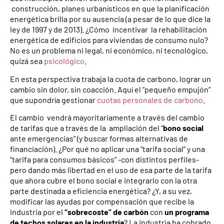
construcción, planes urbanísticos en que la planificación
energética brilla por su ausencia (a pesar de lo que dice la
ley de 1997 y de 2013). ¿Cómo incentivar la rehabilitación
energética de edificios para viviendas de consumo nulo?
No es un problema ni legal, ni económico, ni tecnológico,
quizá sea
psicológico
.
En esta perspectiva trabaja la cuota de carbono, lograr un
cambio sin dolor, sin coacción. Aquí el “pequeño empujón“
que supondría gestionar
cuotas personales de carbono
.
El cambio vendrá mayoritariamente a través del cambio
de tarifas que a través de la ampliación del “
bono social
ante emergencias” (y buscar formas alternativas de
financiación). ¿Por qué no aplicar una “tarifa social” y una
“tarifa para consumos básicos” -con distintos perfiles-
pero dando más libertad en el uso de esa parte de la tarifa
que ahora cubre el bono social e integrarlo con la otra
parte destinada a eficiencia energética? ¿Y, a su vez,
modificar las ayudas por compensación que recibe la
industria por el
“sobrecoste” de carbón
con
un programa
de techos solares en la industria
? La industria ha cobrado