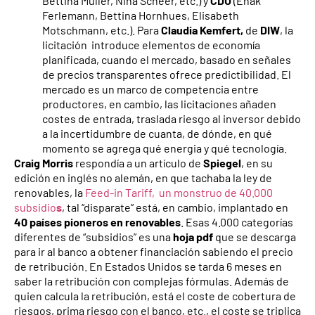
Bettina Müller, Nina Scheer, etc.) y
CDU
(Enak
Ferlemann, Bettina Hornhues, Elisabeth
Motschmann, etc.). Para
Claudia Kemfert,
de
DIW
, la
licitación introduce elementos de economía
planificada, cuando el mercado, basado en señales
de precios transparentes ofrece predictibilidad. El
mercado es un marco de competencia entre
productores, en cambio, las licitaciones añaden
costes de entrada, traslada riesgo al inversor debido
a la incertidumbre de cuanta, de dónde, en qué
momento se agrega qué energia y qué tecnología.
Craig Morris
respondía a un artículo de
Spiegel
, en su
edición en inglés no alemán, en que tachaba la ley de
renovables, la
Feed-in Tariff, un monstruo de 40.000
subsidio
s
, tal “disparate” está, en cambio, implantado en
40 países pioneros en renovables
. Esas 4.000 categorías
diferentes de “subsidios” es una
hoja pdf
que se descarga
para ir al banco a obtener financiación sabiendo el precio
de retribución. En Estados Unidos se tarda 6 meses en
saber la retribución con complejas fórmulas. Además de
quien calcula la retribución, está el coste de cobertura de
riesgos, prima riesgo con el banco, etc., el coste se triplica