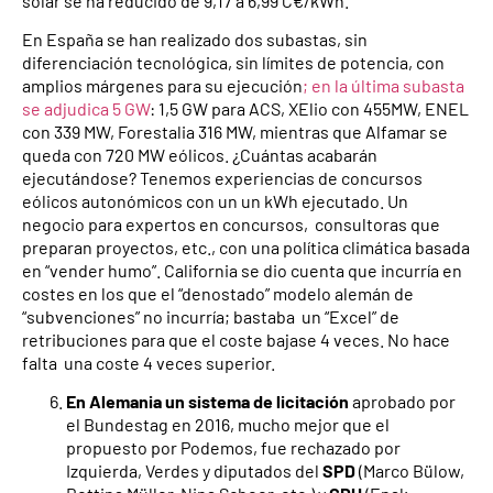
solar se ha reducido de 9,17 a 6,99 C€/kWh.
En España se han realizado dos subastas, sin
diferenciación tecnológica, sin límites de potencia, con
amplios márgenes para su ejecución
; en la última subasta
se adjudica 5 GW
: 1,5 GW para ACS, XElio con 455MW, ENEL
con 339 MW, Forestalia 316 MW, mientras que Alfamar se
queda con 720 MW eólicos. ¿Cuántas acabarán
ejecutándose? Tenemos experiencias de concursos
eólicos autonómicos con un un kWh ejecutado. Un
negocio para expertos en concursos, consultoras que
preparan proyectos, etc., con una política climática basada
en “vender humo”. California se dio cuenta que incurría en
costes en los que el “denostado” modelo alemán de
“subvenciones” no incurría; bastaba un “Excel” de
retribuciones para que el coste bajase 4 veces. No hace
falta una coste 4 veces superior.
En Alemania un
sistema de licitación
aprobado por
el Bundestag en 2016, mucho mejor que el
propuesto por Podemos, fue rechazado por
Izquierda, Verdes y diputados del
SPD
(Marco Bülow,