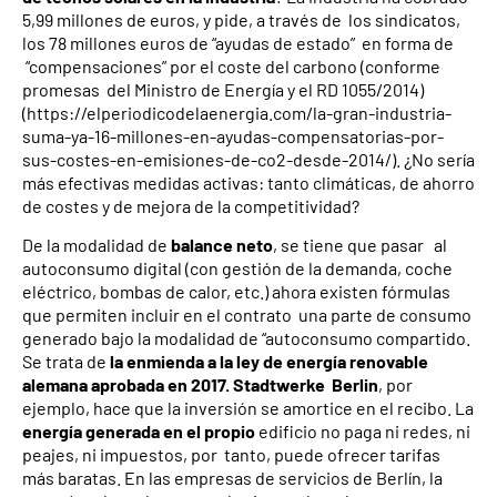
5,99 millones de euros, y pide, a través de los sindicatos,
los 78 millones euros de “ayudas de estado” en forma de
“compensaciones” por el coste del carbono (conforme
promesas del Ministro de Energía y el RD 1055/2014)
(https://elperiodicodelaenergia.com/la-gran-industria-
suma-ya-16-millones-en-ayudas-compensatorias-por-
sus-costes-en-emisiones-de-co2-desde-2014/). ¿No sería
más efectivas medidas activas: tanto climáticas, de ahorro
de costes y de mejora de la competitividad?
De la modalidad de
balance neto
, se tiene que pasar al
autoconsumo digital (con gestión de la demanda, coche
eléctrico, bombas de calor, etc.) ahora existen fórmulas
que permiten incluir en el contrato una parte de consumo
generado bajo la modalidad de “autoconsumo compartido.
Se trata de
la enmienda a la ley de energía renovable
alemana aprobada en 2017. Stadtwerke Berlin
, por
ejemplo, hace que la inversión se amortice en el recibo. La
energía generada en el propio
edificio no paga ni redes, ni
peajes, ni impuestos, por tanto, puede ofrecer tarifas
más baratas. En las empresas de servicios de Berlín, la