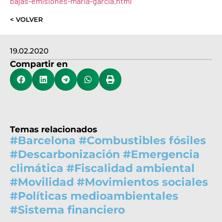
bajas-emisiones-maria-garcia.html
< VOLVER
19.02.2020
Compartir en
Temas relacionados
#
Barcelona
#
Combustibles fósiles
#
Descarbonización
#
Emergencia
climática
#
Fiscalidad ambiental
#
Movilidad
#
Movimientos sociales
#
Políticas medioambientales
#
Sistema financiero