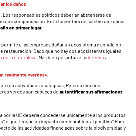
sar los daños
o. Los responsables políticos deberían abstenerse de
guen una compensación. Esto fomentará un cambio de «dañar
 daño en primer lugar.
 permite a las empresas dañar un ecosistema a condición
de restauración. Dado que no hay dos ecosistemas iguales,
 de la naturaleza
. Más bien perpetúa el «
derecho a
an realmente «verdes».
nero en actividades ecológicas. Pero no muchos
ieros verdes son capaces de
autentificar sus afirmaciones
 por la UE debería concederse únicamente a los productos
s* o que tengan un impacto medioambiental positivo* Para
cto de las actividades financiadas sobre la biodiversidad y