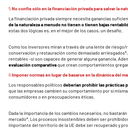
5
No confíe sólo en la financiación privada para salvar la na
La financiación privada siempre necesita ga
n
ancias suficien
de la naturaleza a menudo no tienen o tienen bajas rentabi
estas dos lógicas es, en el mejor de los casos, un desafío.
Como los inversores miran a través de una lente de riesgo/r
conservación y restauración como demasiado arriesgados*, 
rentables –si son capaces de generar alguna ganancia. Ade
evaluación comparativa
que crean comportamientos gregar
6
Imponer normas en lugar de basarse en la dinámica del me
Los responsables políticos
deberían prohibir las prácticas 
que las empresas cambien su comportamiento por sí misma
consumidores o en preocupaciones éticas.
Dada la importancia de los cambios necesarios, no bastarán 
mercado*. Los procesos insostenibles deben ser prohibidos
importante del territorio de la UE debe ser recuperado y pr