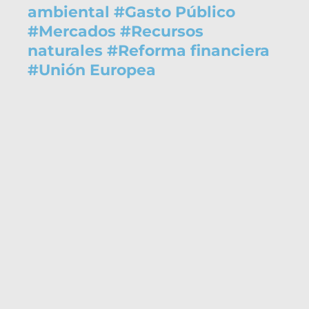
ambiental
#
Gasto Público
#
Mercados
#
Recursos
naturales
#
Reforma financiera
#
Unión Europea