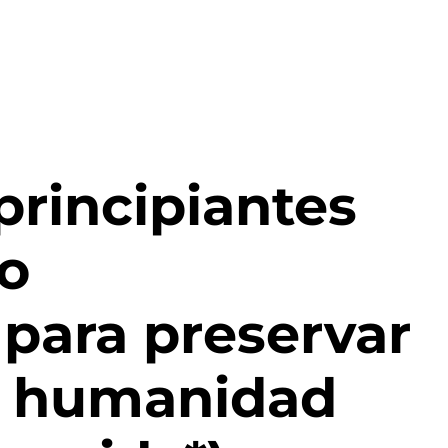
principiantes
io
para preservar
la humanidad