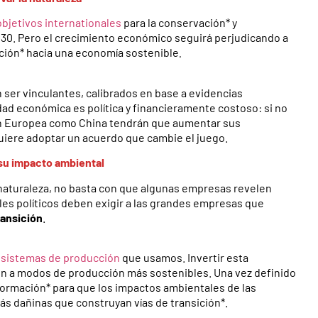
objetivos internationales
para la conservación* y
030. Pero
el crecimiento económico seguirá perjudicando a
sición* hacia una economía sostenible
.
 ser vinculantes, calibrados en base a evidencias
idad económica es política y financieramente costoso: si no
ión Europea como China tendrán que aumentar sus
 quiere adoptar un acuerdo que cambie el juego.
 su impacto ambiental
 naturaleza, no basta con que algunas empresas revelen
les políticos deben exigir a las grandes empresas que
ransición
.
s
sistemas de producción
que usamos. Invertir esta
n a modos de producción más sostenibles. Una vez definido
formación* para que los impactos ambientales de las
s dañinas que construyan vías de transición*.