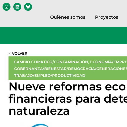
Quiénes somos
Proyectos
< VOLVER
CAMBIO CLIMÁTICO/CONTAMINACIÓN
,
ECONOMÍA/EMPRE
GOBERNANZA/BIENESTAR/DEMOCRACIA/GENERACIONES
TRABAJO/EMPLEO/PRODUCTIVIDAD
Nueve reformas eco
financieras para det
naturaleza