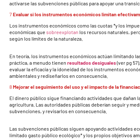
activarse las subvenciones públicas para apoyar una transici
7
Evaluar si los instrumentos económicos limitan efectivam
Los instrumentos económicos como las cuotas *y los impues
económicas que
sobreexplotan
los recursos naturales, per
según los límites de la naturaleza.
En teoría, los instrumentos económicos actúan limitando las
práctica, a menudo tienen
resultados
d
e
s
i
g
u
a
l
e
s
(ver pg 57)
evaluar la eficacia y la idoneidad de los instrumentos econ
ambientales y rediseñarlos en consecuencia.
8
Mejorar el seguimiento del uso y el impacto de la financia
El dinero público sigue financiando actividades que dañan la
agricultura. Las autoridades públicas deberían seguir y med
subvenciones, y revisarlos en consecuencia.
Las subvenciones públicas siguen apoyando actividades econ
limitado gasto público ecológico* y los propios objetivos amb