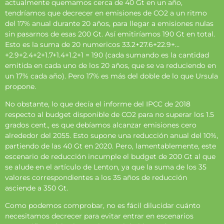
actualmente quemamos cerca de 40 Gt en un año,
tendríamos que decrecer en emisiones de CO2 a un ritmo
del 17% anual durante 20 años, para llegar a emisiones nulas
sin pasarnos de esas 200 Gt. Así emitiríamos 190 Gt en total.
Esto es la suma de 20 numericos 33.2+27.6+22.9+…
+2.9+2.4+2+1.7+1.4+1.2+1 = 190 (cada sumando es la cantidad
emitida en cada uno de los 20 años, que se va reduciendo en
un 17% cada año). Pero 17% es más del doble de lo que Ursula
propone.
No obstante, lo que decía el informe del IPCC de 2018
respecto al budget disponible de CO2 para no superar los 1.5
grados cent., es que debíamos alcanzar emisiones cero
alrededor del 2055. Esto supone una reducción anual del 10%,
partiendo de las 40 Gt en 2020. Pero, lamentablemente, este
escenario de reducción incumple el budget de 200 Gt al que
se alude en el artículo de Lenton, ya que la suma de los 35
valores correspondientes a los 35 años de reducción
asciende a 350 Gt.
Como podemos comprobar, no es fácil dilucidar cuánto
necesitamos decrecer para evitar entrar en escenarios