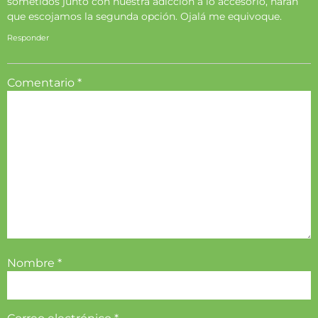
sometidos junto con nuestra adicción a lo accesorio, harán
que escojamos la segunda opción. Ojalá me equivoque.
Responder
Comentario
*
Nombre
*