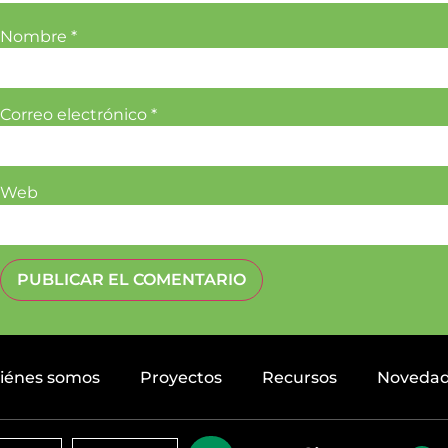
Nombre
*
Correo electrónico
*
Web
iénes somos
Proyectos
Recursos
Noveda