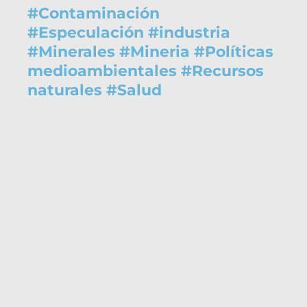
#
Contaminación
#
Especulación
#
industria
#
Minerales
#
Mineria
#
Políticas
medioambientales
#
Recursos
naturales
#
Salud