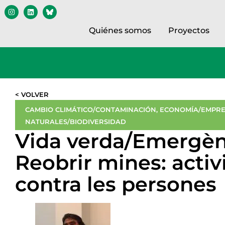
Quiénes somos
Proyectos
< VOLVER
CAMBIO CLIMÁTICO/CONTAMINACIÓN
,
ECONOMÍA/EMPRE
NATURALES/BIODIVERSIDAD
Vida verda/Emergènc
Reobrir mines: activ
contra les persones