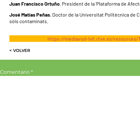
Juan Francisco Ortuño
. President de la ‘Plataforma de Afec
José Matías Peñas
, Doctor de la Universitat Politècnica de
sòls contaminats.
https://mediavod-lvlt.rtve.es/resource
< VOLVER
Comentario
*