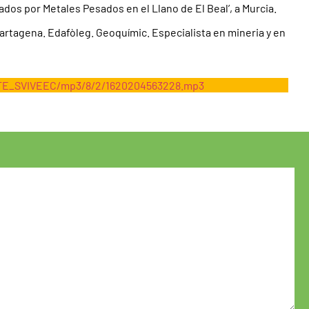
tados por Metales Pesados en el Llano de El Beal’, a Murcia.
 Cartagena. Edafòleg. Geoquímic. Especialista en mineria y en
s/TE_SVIVEEC/mp3/8/2/1620204563228.mp3