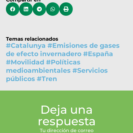
Temas relacionados
#
Catalunya
#
Emisiones de gases
de efecto invernadero
#
España
#
Movilidad
#
Políticas
medioambientales
#
Servicios
públicos
#
Tren
Deja una
respuesta
Tu dirección de correo