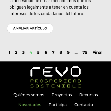
la necesidad de crear mecanismos que los
obliguen legalmente a tener en cuenta los
intereses de los ciudadanos del futuro.
AMPLIAR ARTÍCULO
1
2
3
4
5
6
7
8
9
...
75
Final
Quiénes somos
Proyectos
Recursos
Novedades
Participa
Contacto